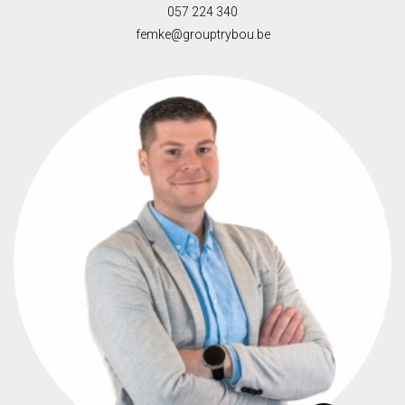
057 224 340
femke@grouptrybou.be