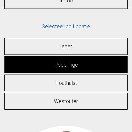
Immo
Selecteer op Locatie
Ieper
Poperinge
Houthulst
Westouter