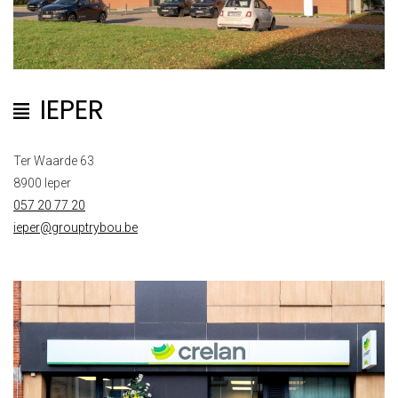
IEPER
Ter Waarde 63
8900 Ieper
057 20 77 20
ieper@grouptrybou.be