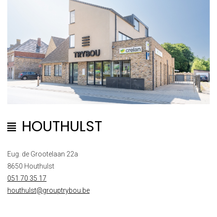
HOUTHULST
Eug. de Grootelaan 22a
8650 Houthulst
051 70 35 17
houthulst@grouptrybou.be