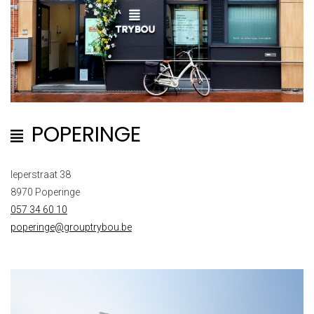
POPERINGE
Ieperstraat 38
8970 Poperinge
057 34 60 10
poperinge@grouptrybou.be