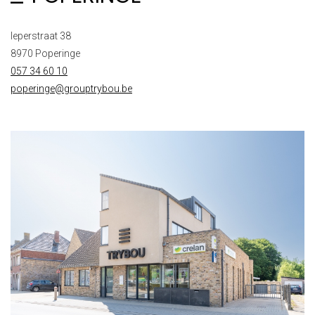
Ieperstraat 38
8970 Poperinge
057 34 60 10
poperinge@grouptrybou.be