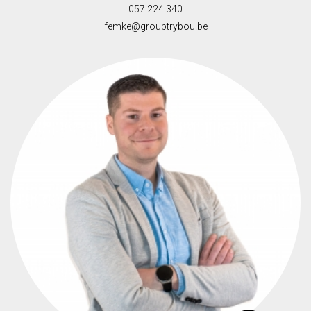
057 224 340
femke@grouptrybou.be