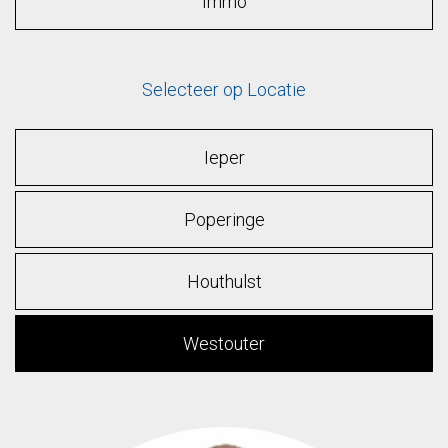
Immo
Selecteer op Locatie
Ieper
Poperinge
Houthulst
Westouter