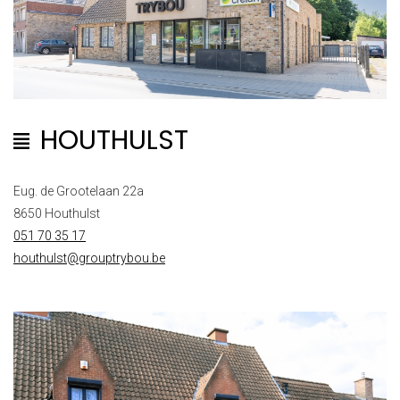
HOUTHULST
Eug. de Grootelaan 22a
8650 Houthulst
051 70 35 17
houthulst@grouptrybou.be