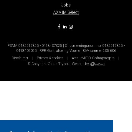
Jobs
AXA IM Select
FSMA 0435517825 - 0418407025 | Ondernemingsnummer 0435517825 -
0418407025 | RPR Gent, afdeling Veurne | BIV-nummer 205 606
Disclaimer
Privacy & cookies
AssurMIFID Gedragsregels
© Copyright Group Trybou - Website by