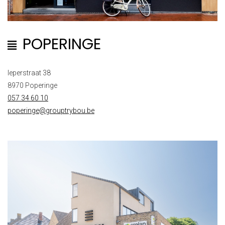
POPERINGE
Ieperstraat 38
8970 Poperinge
057 34 60 10
poperinge@grouptrybou.be