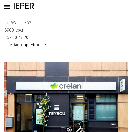
IEPER
Ter Waarde 63
8900 Ieper
057 20 77 20
ieper@grouptrybou.be