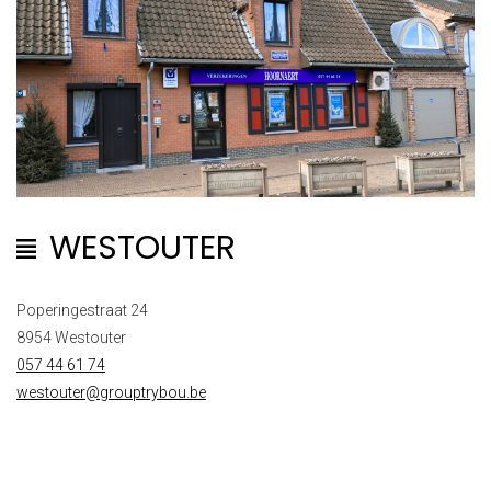
WESTOUTER
Poperingestraat 24
8954 Westouter
057 44 61 74
westouter@grouptrybou.be